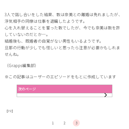
3人で話し合いをした結果、敦は奈美との離婚は免れましたが、
浮気相手の同僚は仕事を退職したようです。
心を入れ替えることを誓った敦でしたが、今でも奈美は敦を許
していないのだとか…。
結婚後も、既婚者の自覚がない男性もいるようです。
旦那の行動が少しでも怪しいと思ったら注意が必要かもしれま
せんね。
（Grapps編集部）
※この記事はユーザーのエピソードをもとに作成しています
次のページ
【PR】
1
2
3