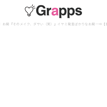
】お局『そのメイク、ダサい（笑）』イヤミ発言ばかりなお局…⇒【