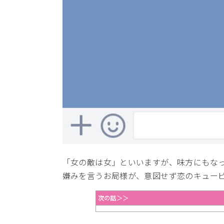
「女の敵は女」といいますが、味方にもな
嫌みを言うお局様が、意図せず恋のキュー
次の話＞＞