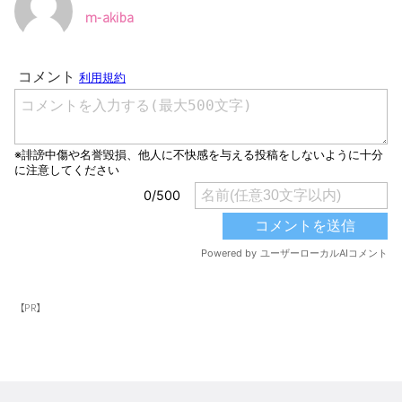
m-akiba
【PR】