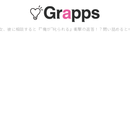
女、彼に相談すると『“俺が”叱られる』衝撃の返答！？問い詰めると