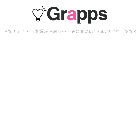
くるな！』子どもを嫌がる義父…⇒その裏には”うるさい”だけでなく