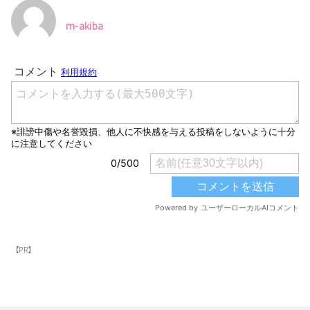
m-akiba
【PR】