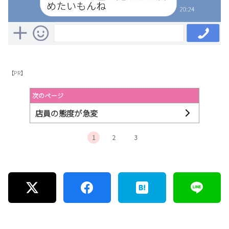
【PR】
次のページ
店員の態度が急変
1
2
3