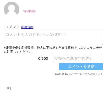
m-akiba
【PR】