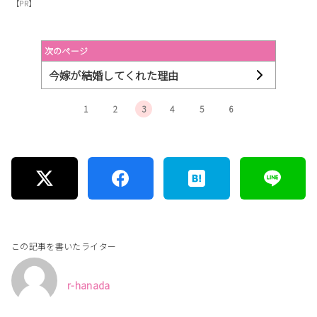
【PR】
次のページ
今嫁が結婚してくれた理由
1
2
3
4
5
6
この記事を書いたライター
r-hanada