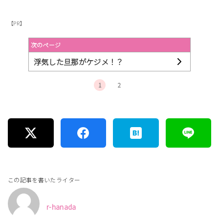
【PR】
次のページ
浮気した旦那がケジメ！？
1
2
この記事を書いたライター
r-hanada