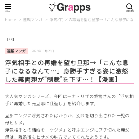
Home
連載マンガ
浮気相手との再婚を望む旦那→「こんな息子になる
【PR】
連載マンガ
2023年11月28日
浮気相手との再婚を望む旦那→「こんな息
子になるなんて…」身勝手すぎる姿に激怒
した義両親が”制裁”を下す…！【漫画】
大人気マンガシリーズ、今回はモナ・リザの戯言さんの「浮気相
手と再婚した元旦那に仕返し」を紹介します。
旦那エンジに浮気されたばかりか、別れを切り出された一児の
母ヒサメ。
浮気相手との結婚を「ケジメ」と呼ぶエンジにブチ切れた義父
母は、離婚後もヒサメの味方でいてくれたようです。