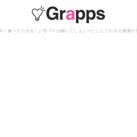
中！食べたら太る！』母『十分細いでしょ』→どこにでもある普通の家