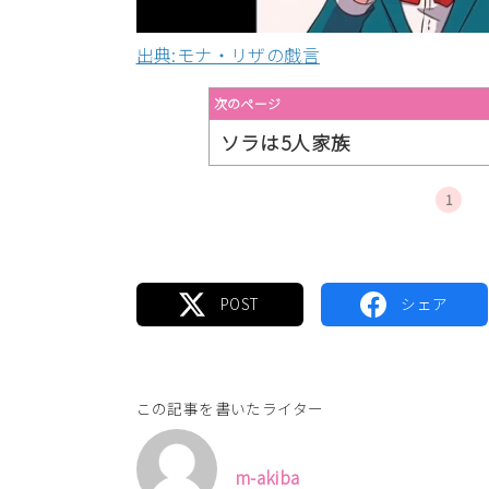
出典:モナ・リザの戯言
次のページ
ソラは5人家族
1
この記事を書いたライター
m-akiba