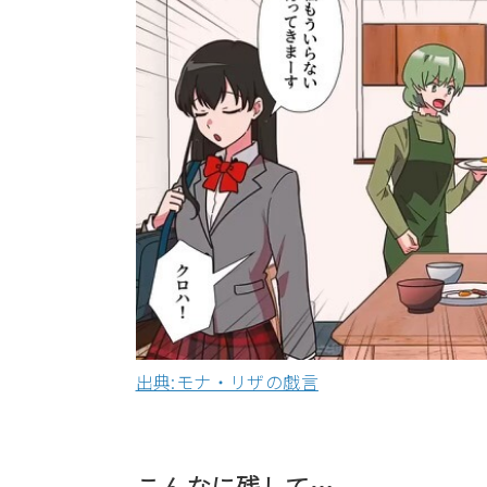
出典:モナ・リザの戯言
こんなに残して…