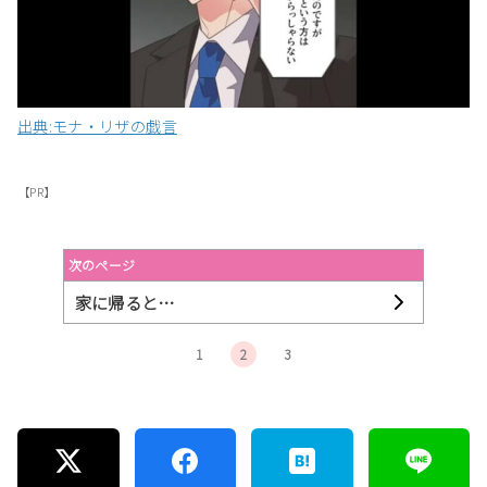
出典:モナ・リザの戯言
【PR】
次のページ
家に帰ると…
1
2
3