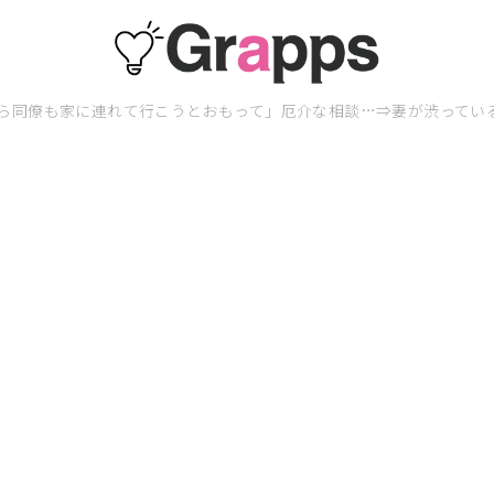
ら同僚も家に連れて行こうとおもって」厄介な相談…⇒妻が渋ってい