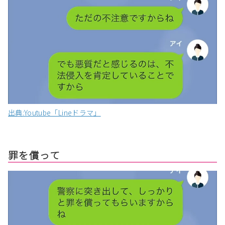
出典:Youtube「Lineドラマ」
罪を償って