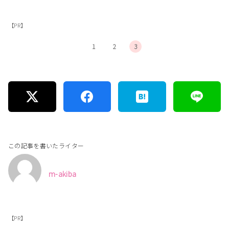
【PR】
1
2
3
この記事を書いたライター
m-akiba
【PR】