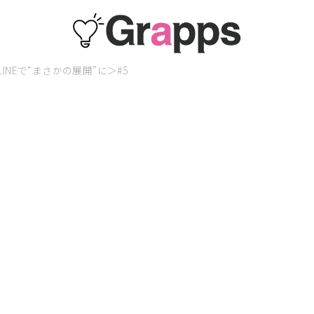
NEで“まさかの展開”に＞#5