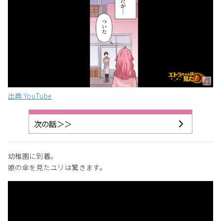
出典:YouTube
次の話＞＞
幼稚園に到着。
娘の傘を見たユリは驚きます。