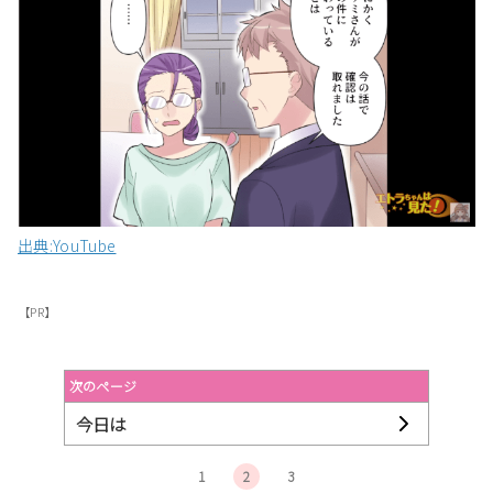
出典:YouTube
【PR】
次のページ
今日は
1
2
3