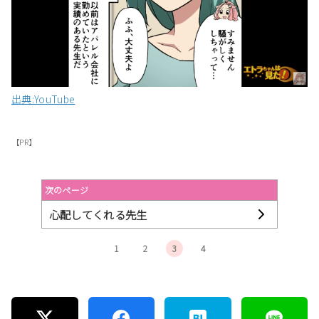
出典:YouTube
【PR】
次のページ
心配してくれる先生
1
2
3
4