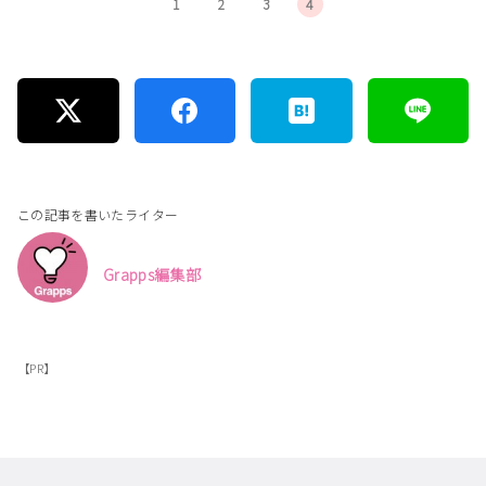
1
2
3
4
この記事を書いたライター
Grapps編集部
【PR】