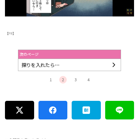
【PR】
次のページ
探りを入れたら…
1
2
3
4