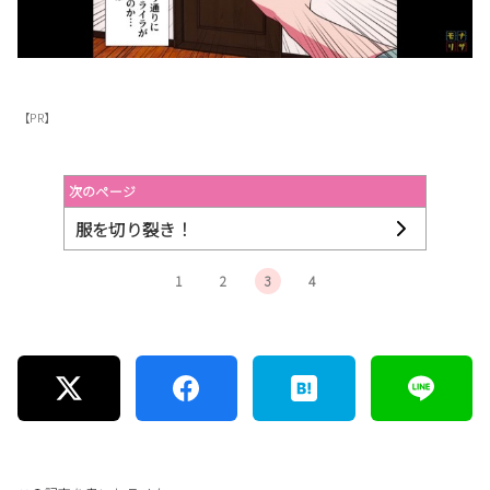
【PR】
次のページ
服を切り裂き！
1
2
3
4