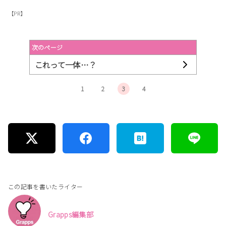
【PR】
次のページ
これって一体…？
1
2
3
4
この記事を書いたライター
Grapps編集部