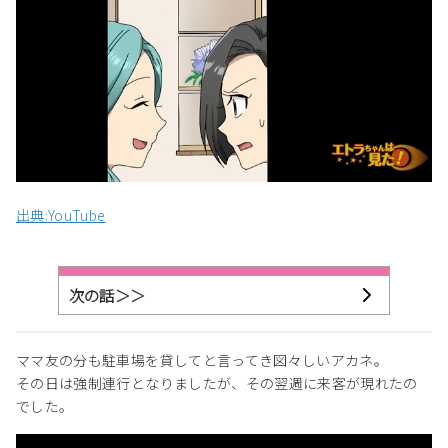
出典:YouTube
次の話＞＞
ママ友の分も駐車場を貸してと言ってき図々しいアカネ。
その日は強制連行となりましたが、その翌週に来客が現れたの
でした。