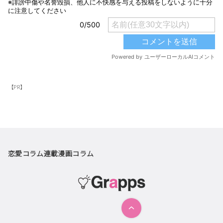
【PR】
恋愛コラム
連載漫画
コラム