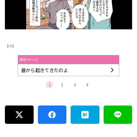
【PR】
次のページ
昼から起きてきたのよ
1
2
3
4