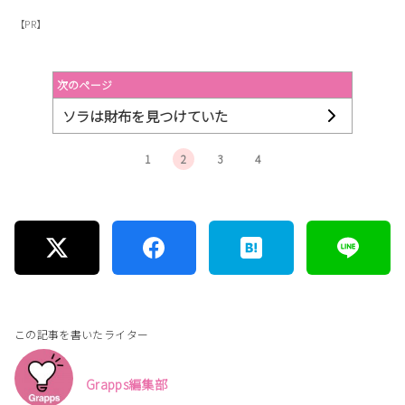
【PR】
次のページ
ソラは財布を見つけていた
1
2
3
4
この記事を書いたライター
Grapps編集部