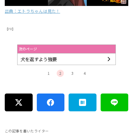
出典：エトラちゃんは見た！
【PR】
次のページ
犬を返すよう強要
1
2
3
4
この記事を書いたライター