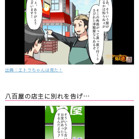
出典：エトラちゃんは見た！
八百屋の店主に別れを告げ…