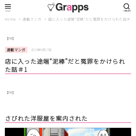
Home
連載マンガ
店に入った途端“泥棒”だと冤罪をかけられた話＃1
【PR】
連載マンガ
2023年8月17日
店に入った途端“泥棒”だと冤罪をかけられ
た話＃1
【PR】
さびれた洋服屋を案内された