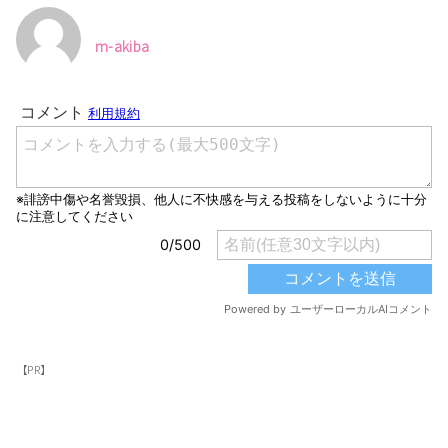
m-akiba
【PR】