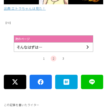
出典:エトラちゃんは見た！
【PR】
次のページ
そんなはずは…
1
2
3
この記事を書いたライター