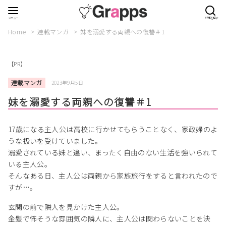
Home
連載マンガ
妹を溺愛する両親への復讐＃1
【PR】
連載マンガ
2023年9月5日
妹を溺愛する両親への復讐＃1
17歳になる主人公は高校に行かせてもらうことなく、家政婦のよ
うな扱いを受けていました。
溺愛されている妹と違い、まったく自由のない生活を強いられて
いる主人公。
そんなある日、主人公は両親から家族旅行をすると言われたので
すが…。
玄関の前で隣人を見かけた主人公。
金髪で怖そうな雰囲気の隣人に、主人公は関わらないことを決