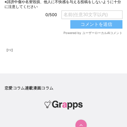
【PR】
恋愛コラム
連載漫画
コラム