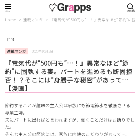
Home
連載マンガ
『電気代が“500円も”…！』異常なほど“節約”に
【PR】
連載マンガ
2023年10月5日
『電気代が“500円も”…！』異常なほど“節
約”に固執する妻。パートを進めるも断固拒
否！？そこには“身勝手な秘密”があって…
【漫画】
節約することが趣味の主人公は家族にも節電節水を徹底させる
専業主婦。
夫にパートに出ればと言われますが、働くことだけはお断りでし
た。
そんな主人公の節約には、家族に内緒のこだわりがあって…。