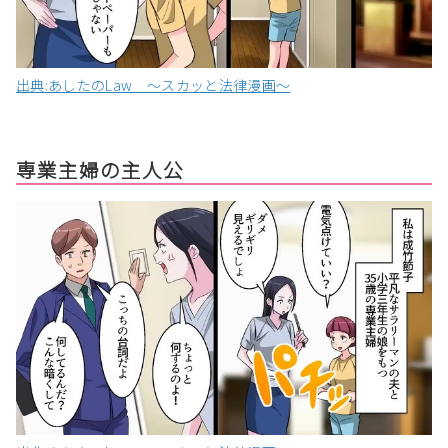
出典:あしたのLaw 〜スカッと法律漫画〜
専業主婦の主人公