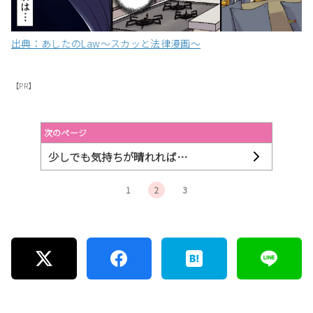
出典：あしたのLaw〜スカッと法律漫画〜
【PR】
次のページ
少しでも気持ちが晴れれば…
1
2
3