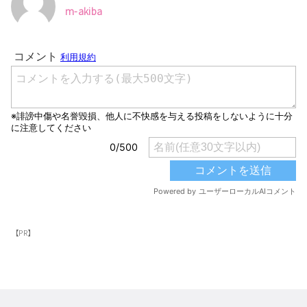
m-akiba
【PR】