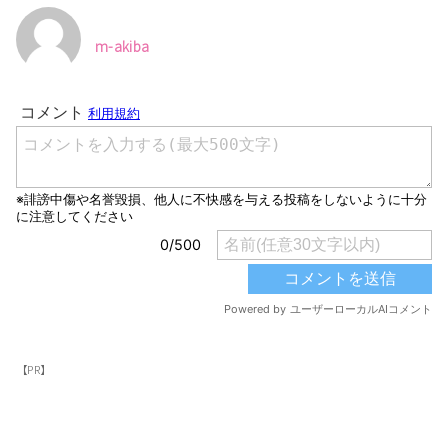
m-akiba
【PR】