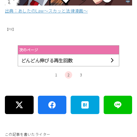
出典：あしたのLaw〜スカッと法律漫画〜
【PR】
次のページ
どんどん伸びる再生回数
1
2
3
この記事を書いたライター