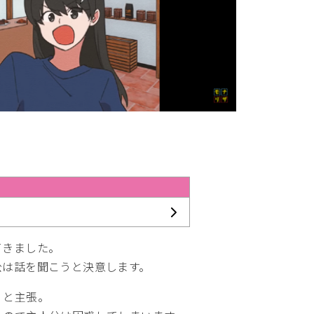
てきました。
公は話を聞こうと決意します。
」と主張。