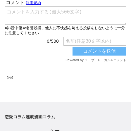
【PR】
恋愛コラム
連載漫画
コラム