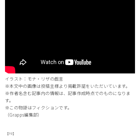
イラスト：モナ・リザの戯言
※本文中の画像は投稿主様より掲載許諾をいただいています。
※作者名含む記事内の情報は、記事作成時点でのものになりま
す。
※この物語はフィクションです。
（Grapps編集部）
【PR】