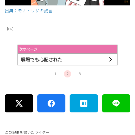
出典：モナ・リザの戯言
【PR】
次のページ
職場でも心配された
1
2
3
この記事を書いたライター