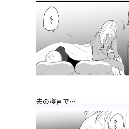
夫の寝言で…