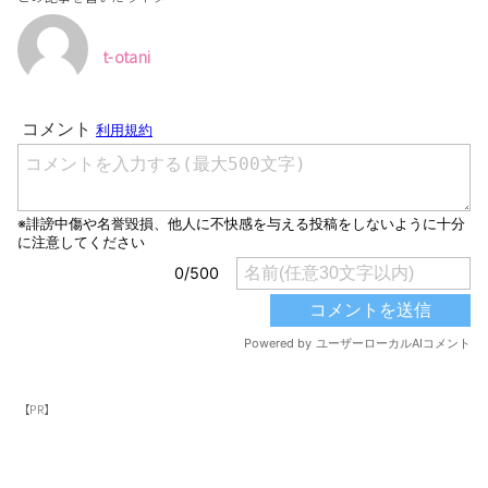
t-otani
【PR】