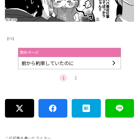
【PR】
次のページ
前から約束していたのに
1
2
この記事を書いたライター