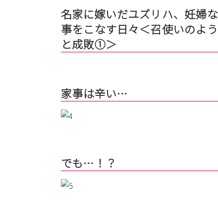
名家に嫁いだユズリハ、妊婦な
事をこなす日々＜召使いのよ
と成敗①＞
家事は辛い…
でも…！？