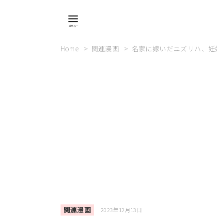
Home
関連漫画
名家に嫁いだユズリハ、妊
関連漫画
2023年12月13日