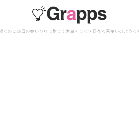
婦なのに義母の嫁いびりに耐えて家事をこなす日々＜召使いのような