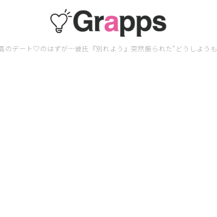
高のデート♡のはずが…彼氏『別れよう』突然振られた“どうしようも