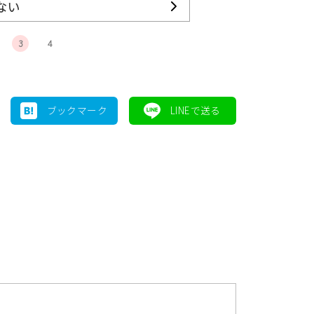
ない
3
4