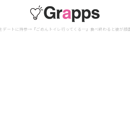
”をデートに持参→『ごめんトイレ行ってくる…』食べ終わると彼が顔