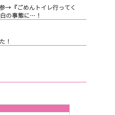
持参→『ごめんトイレ行ってく
蒼白の事態に…！
た！