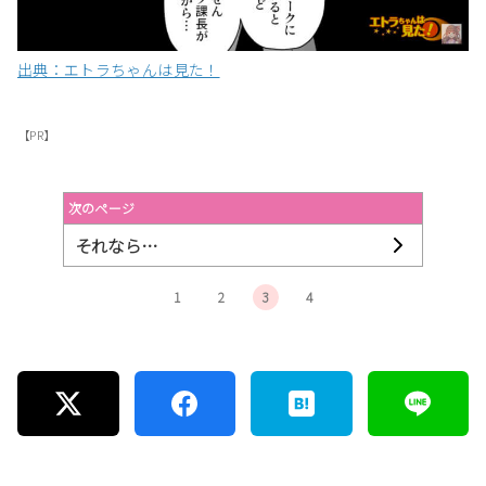
出典：エトラちゃんは見た！
【PR】
次のページ
それなら…
1
2
3
4