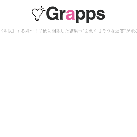
バル視】する妹…！？彼に相談した結果→“面倒くさそうな返答”が飛