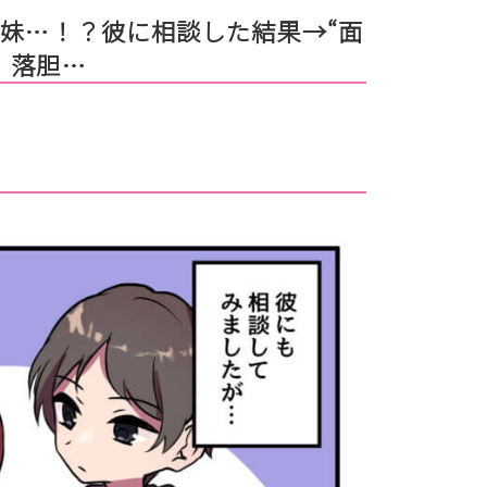
妹…！？彼に相談した結果→“面
、落胆…