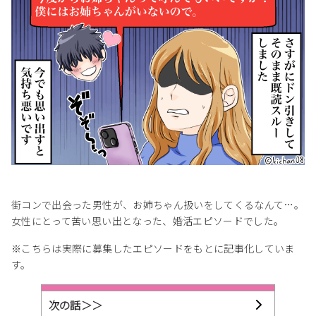
街コンで出会った男性が、お姉ちゃん扱いをしてくるなんて…。
女性にとって苦い思い出となった、婚活エピソードでした。
※こちらは実際に募集したエピソードをもとに記事化していま
す。
次の話＞＞