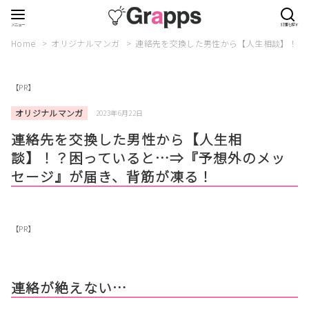
Home
オリジナルマンガ
連絡先を交換した男性から【人生相談】！？
【PR】
オリジナルマンガ
2023年6月22日
連絡先を交換した男性から【人生相
談】！？困っていると…⇒『予想外のメッ
セージ』が届き、背筋が凍る！
【PR】
連絡が絶えない…