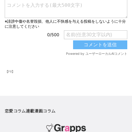
【PR】
恋愛コラム
連載漫画
コラム