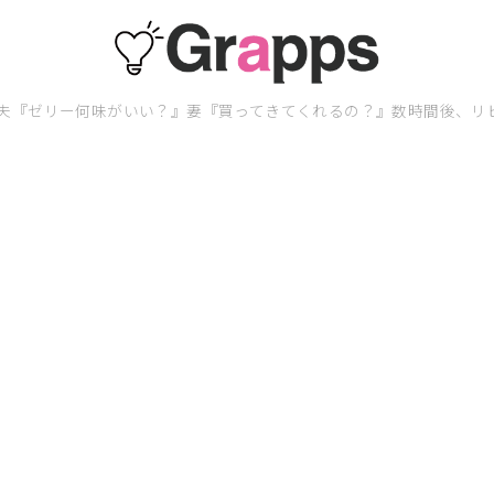
夫『ゼリー何味がいい？』妻『買ってきてくれるの？』数時間後、リ