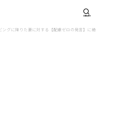
ビングに降りた妻に対する【配慮ゼロの発言】に絶句…！