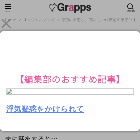
Home
オリジナルマンガ
深夜に帰宅し、“寝かしつけ直前の息子”と
【PR】
オリジナルマンガ
2023年10月24日
深夜に帰宅し、“寝かしつけ直前の息子”と格
闘ごっこを始めた夫！？翌日⇒楽しいとこ
【編集部のおすすめ記事】
取りな夫の『無責任な発言』にイライ
ラ…！
浮気疑惑をかけられて
【PR】
夫に話をすると…