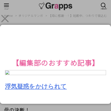
Home
オリジナルマンガ
【母に感謝…！】妊娠中、つわりで寝込む嫁を
【PR】
オリジナルマンガ
2023年10月29日
【母に感謝…！】妊娠中、つわりで寝込む
嫁を…“無理やり”押しかけて嫌味を言う義
【編集部のおすすめ記事】
母！？母に助けを求めると⇒“暖かい対
応”に救われる！
浮気疑惑をかけられて
【PR】
母の決断！