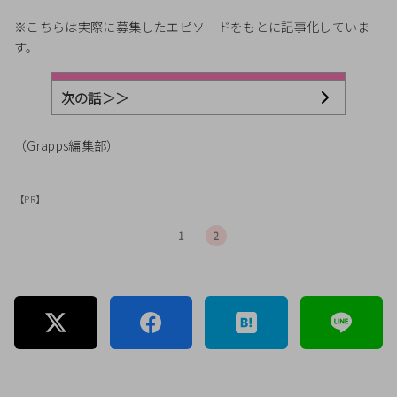
※こちらは実際に募集したエピソードをもとに記事化していま
す。
次の話＞＞
（Grapps編集部）
【PR】
1
2