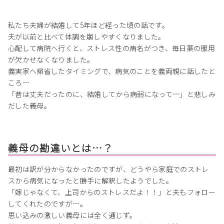
私たち夫婦が結婚して5年ほど経った頃の話です。
夫が以前と比べて体調を崩しやすくなりました。
心配して病院へ行くと、ストレス性の病名がつき、毎日薬の服用
が欠かせなくなりました。
義実家へ帰省したタイミングで、病気のことを義両親に話したと
ころ…
「昔は丈夫だったのに、結婚してから病弱になって…」と悲しみ
だした義母。
義母の勘違いとは…？
最初は訳が分からなかったのですが、どうやら家庭でのストレ
スから病気になったと勝手に解釈したようでした。
「嫁じゃなくて、上司からのストレスだよ！！」と夫もフォロー
してくれたのですが…。
思い込みの激しい義母には全く通じず。