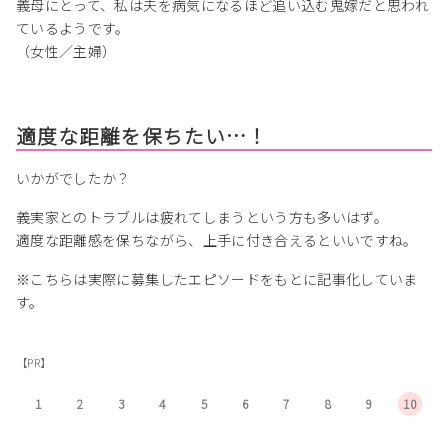
義母にとって、私は夫を病気になるほど追い込む鬼嫁だと思われ
ているようです。
（女性／主婦）
適度な距離を保ちたい…！
いかがでしたか？
義実家とのトラブルは疲れてしまうという方も多いはず。
適度な距離感を保ちながら、上手に付き合えるといいですね。
※こちらは実際に募集したエピソードをもとに記事化していま
す。
【PR】
1
2
3
4
5
6
7
8
9
10